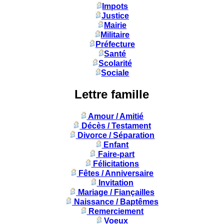
Impots
Justice
Mairie
Militaire
Préfecture
Santé
Scolarité
Sociale
Lettre famille
Amour / Amitié
Décès / Testament
Divorce / Séparation
Enfant
Faire-part
Félicitations
Fêtes / Anniversaire
Invitation
Mariage / Fiançailles
Naissance / Baptêmes
Remerciement
Voeux