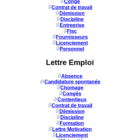
Congé
Contrat de travail
Démission
Discipline
Entreprise
Fisc
Fournisseurs
Licenciement
Personnel
Lettre Emploi
Absence
Candidature spontanée
Chomage
Congés
Contentieux
Contrat de travail
Démission
Discipline
Formation
Lettre Motivation
Licenciement