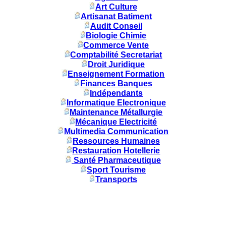
Art Culture
Artisanat Batiment
Audit Conseil
Biologie Chimie
Commerce Vente
Comptabilité Secretariat
Droit Juridique
Enseignement Formation
Finances Banques
Indépendants
Informatique Electronique
Maintenance Métallurgie
Mécanique Electricité
Multimedia Communication
Ressources Humaines
Restauration Hotellerie
Santé Pharmaceutique
Sport Tourisme
Transports