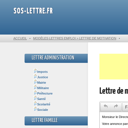
SOS-LETTRE.FR
ACCUEIL
•
MODÈLES LETTRES EMPLOI > LETTRE DE MOTIVATION
•
LETTRE ADMINISTRATION
Impots
Justice
Mairie
Militaire
Lettre de 
Préfecture
Santé
Scolarité
F
Sociale
LETTRE FAMILLE