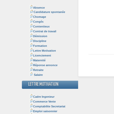
Absence
Candidature spontanée
Chomage
Congés
Contentieux
Contrat de travail
Démission
Discipline
Formation
Lettre Motivation
Licenciement
Maternité
Réponse annonce
Retraite
Salaire
LETTRE MOTIVATION
Cadre Ingenieur
Commerce Vente
Comptabilite Secretariat
Emploi saisonnier