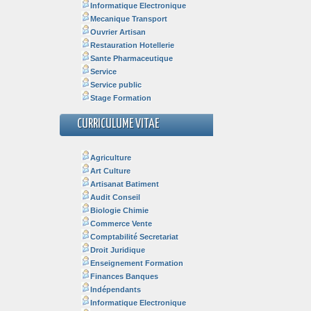
Informatique Electronique
Mecanique Transport
Ouvrier Artisan
Restauration Hotellerie
Sante Pharmaceutique
Service
Service public
Stage Formation
CURRICULUME VITAE
Agriculture
Art Culture
Artisanat Batiment
Audit Conseil
Biologie Chimie
Commerce Vente
Comptabilité Secretariat
Droit Juridique
Enseignement Formation
Finances Banques
Indépendants
Informatique Electronique