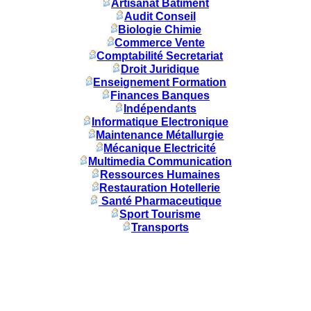
Artisanat Batiment
Audit Conseil
Biologie Chimie
Commerce Vente
Comptabilité Secretariat
Droit Juridique
Enseignement Formation
Finances Banques
Indépendants
Informatique Electronique
Maintenance Métallurgie
Mécanique Electricité
Multimedia Communication
Ressources Humaines
Restauration Hotellerie
Santé Pharmaceutique
Sport Tourisme
Transports