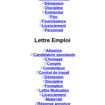
Démission
Discipline
Entreprise
Fisc
Fournisseurs
Licenciement
Personnel
Lettre Emploi
Absence
Candidature spontanée
Chomage
Congés
Contentieux
Contrat de travail
Démission
Discipline
Formation
Lettre Motivation
Licenciement
Maternité
Réponse annonce