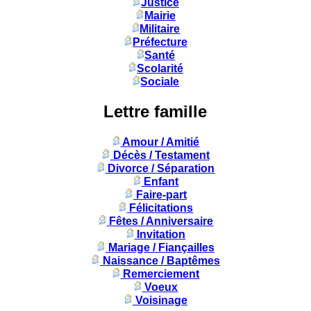
Justice
Mairie
Militaire
Préfecture
Santé
Scolarité
Sociale
Lettre famille
Amour / Amitié
Décès / Testament
Divorce / Séparation
Enfant
Faire-part
Félicitations
Fêtes / Anniversaire
Invitation
Mariage / Fiançailles
Naissance / Baptêmes
Remerciement
Voeux
Voisinage