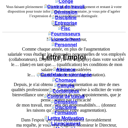
Congé
Contrat de travail
Vous faisant pleinement confiance quant à votre jugement et restant à votre
disposition pour toute information complémentaire, je vous prie d’agréer
Démission
l’expression de ma considération distinguée.
Discipline
Entreprise
Votre signature.
Fisc
Fournisseurs
Monsieur le Directeur,
Licenciement
Personnel
Comme chaque année, en plus de l'augmentation
salariale vous étudiez les demandes personnelles de vos employés
Lettre Emploi
(collaborateurs). Depuis que j'ai été engagé(e) dans votre société
le… (date) en tant que… (qualification) les conditions de mon
salaire ont été reconsidérées
Absence
le… (date de votre dernière augmentation).
Candidature spontanée
Chomage
Depuis, je n'ai obtenu aucune augmentation au titre de mes
Congés
qualités professionnelles. Ce qui m'amène à solliciter de votre
Contentieux
bienveillance une réévaluation de mes appointements, que je
Contrat de travail
pense mériter par l'efficacité
Démission
de mon travail, mon sens des responsabilités… (donnez
Discipline
les raisons qui justifient votre augmentation).
Formation
Lettre Motivation
Dans l'espoir que vous accueillerez favorablement
Licenciement
ma requête, je vous prie d'agréer, Monsieur le Directeur,