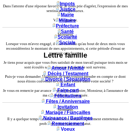
Impots
Dans l'attente d'une réponse favorable, je vous prie d'agréer, l'expression de mes
Justice
sentiments respectueux.
Mairie
Votre signature.
Militaire
Préfecture
Santé
Monsieur,
Scolarité
Sociale
Lorsque vous m'avez engagé, il était entendu qu'au bout de deux mois vous
reconsidéreriez le montant de mes appointements, si cette période d'essai se
montrait concluante.
Lettre famille
Je tiens pour acquis que vous êtes satisfait de mon travail puisque trois mois se
sont écoulés sans qu'aucun incident ne soit survenu.
Amour / Amitié
Décès / Testament
Puis-je vous demander, Monsieur, de bien vouloir prendre en compte ce dont
Divorce / Séparation
nous étions convenus lors de mon entrée dans votre société ?
Enfant
Faire-part
Je vous en remercie par avance et vous prie de croire, Monsieur, à l'assurance de
ma considération distinguée.
Félicitations
Fêtes / Anniversaire
Invitation
Monsieur,
Mariage / Fiançailles
Naissance / Baptêmes
Il y a quelque temps de cela, nous nous sommes rapidement entretenus du
Remerciement
problème concernant mon statut.
Voeux