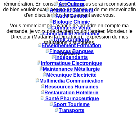
rémunération. En conséquence, je vous serai reconnaissant
Art Culture
de bien vouloir examiner ma demande et de me recevoir afin
Artisanat Batiment
d'en discuter plus longuement avec vous.
Audit Conseil
Biologie Chimie
Vous remerciant par avance de prendre en compte ma
Commerce Vente
demande, je vous prie de bien vouloir agréer, Monsieur le
Comptabilité Secretariat
Directeur (Madame la Directrice), l'expression de mes
Droit Juridique
salutations distinguées.
Enseignement Formation
Finances Banques
Signature
Indépendants
Informatique Electronique
Maintenance Métallurgie
Mécanique Electricité
Multimedia Communication
Ressources Humaines
Restauration Hotellerie
Santé Pharmaceutique
Sport Tourisme
Transports