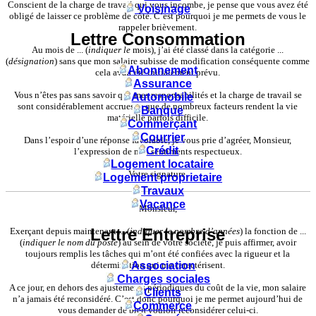
Conscient de la charge de travail qui vous incombe, je pense que vous avez été
Voisinage
obligé de laisser ce problème de côté. C’est pourquoi je me permets de vous le
rappeler brièvement.
Lettre Consommation
Au mois de ... (
indiquer le
mois), j’ai été classé dans la catégorie ...
(
désignation
) sans que mon salaire subisse de modification conséquente comme
Abonnement
cela avait été initialement prévu.
Assurance
Vous n’êtes pas sans savoir que mes responsabilités et la charge de travail se
Automobile
sont considérablement accrues et que de nombreux facteurs rendent la vie
Banque
matérielle parfois difficile.
Commerçant
Courrier
Dans l’espoir d’une réponse favorable, je vous prie d’agréer, Monsieur,
Crédit
l’expression de mes sentiments respectueux.
Logement locataire
Votre signature.
Logement proprietaire
Travaux
Vacance
Monsieur,
Lettre Entreprise
Exerçant depuis maintenant ... (
indiquer le nombre d’années
) la fonction de ...
(
indiquer le nom du poste
) au sein de votre société, je puis affirmer, avoir
toujours remplis les tâches qui m’ont été confiées avec la rigueur et la
détermination qui me caractérisent.
Association
Charges sociales
A ce jour, en dehors des ajustements périodiques du coût de la vie, mon salaire
Clients
n’a jamais été reconsidéré. C’est donc pourquoi je me permet aujourd’hui de
Commerce
vous demander de bien vouloir reconsidérer celui-ci.