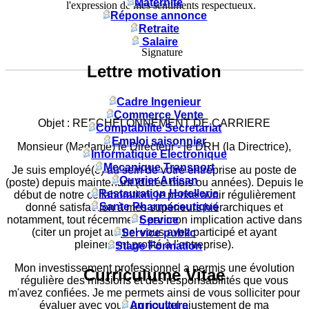
Maternité
l'expression de mes sentiments respectueux.
Réponse annonce
Retraite
Salaire
Signature
Lettre motivation
Cadre Ingenieur
Commerce Vente
Objet : REECHELONNEMENT DE CARRIERE
Comptabilite Secretariat
Emploi saisonnier
Monsieur (Madame) le Directeur - le DRH (la Directrice),
Informatique Electronique
Mecanique Transport
Je suis employé(e) au sein de votre entreprise au poste de
Ouvrier Artisan
(poste) depuis maintenant (durée mois ou années). Depuis le
Restauration Hotellerie
début de notre collaboration, je pense avoir régulièrement
Sante Pharmaceutique
donné satisfaction à mes supérieurs hiérarchiques et
Service
notamment, tout récemment, par mon implication active dans
(citer un projet auquel vous avez participé et ayant
Service public
pleinement profité à l'entreprise).
Stage Formation
Mon investissement professionnel a permis une évolution
Curriculume Vitae
régulière des missions et des responsabilités que vous
m'avez confiées. Je me permets ainsi de vous solliciter pour
évaluer avec vous un nouvel ajustement de ma
Agriculture