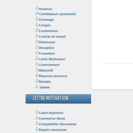
Absence
Candidature spontanée
Chomage
Congés
Contentieux
Contrat de travail
Démission
Discipline
Formation
Lettre Motivation
Licenciement
Maternité
Réponse annonce
Retraite
Salaire
LETTRE MOTIVATION
Cadre Ingenieur
Commerce Vente
Comptabilite Secretariat
Emploi saisonnier