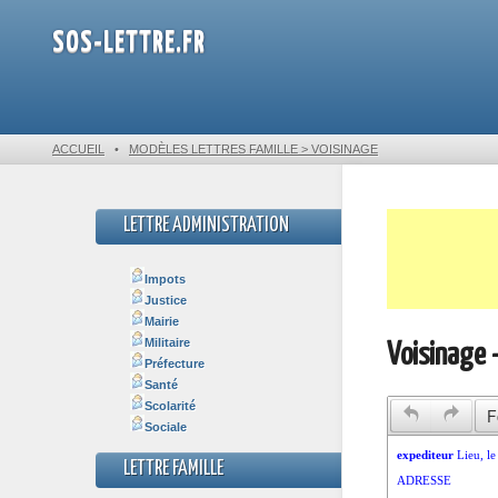
SOS-LETTRE.FR
ACCUEIL
•
MODÈLES LETTRES FAMILLE > VOISINAGE
LETTRE ADMINISTRATION
Impots
Justice
Mairie
Militaire
Voisinage 
Préfecture
Santé
Scolarité
F
Sociale
LETTRE FAMILLE