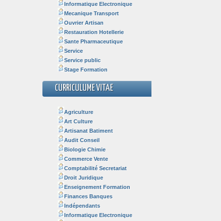
Informatique Electronique
Mecanique Transport
Ouvrier Artisan
Restauration Hotellerie
Sante Pharmaceutique
Service
Service public
Stage Formation
CURRICULUME VITAE
Agriculture
Art Culture
Artisanat Batiment
Audit Conseil
Biologie Chimie
Commerce Vente
Comptabilité Secretariat
Droit Juridique
Enseignement Formation
Finances Banques
Indépendants
Informatique Electronique