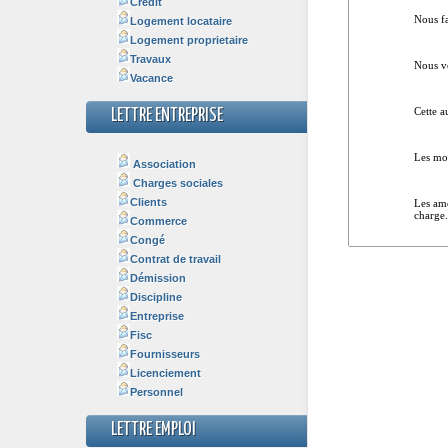
Crédit
Logement locataire
Logement proprietaire
Travaux
Vacance
LETTRE ENTREPRISE
Association
Charges sociales
Clients
Commerce
Congé
Contrat de travail
Démission
Discipline
Entreprise
Fisc
Fournisseurs
Licenciement
Personnel
LETTRE EMPLOI