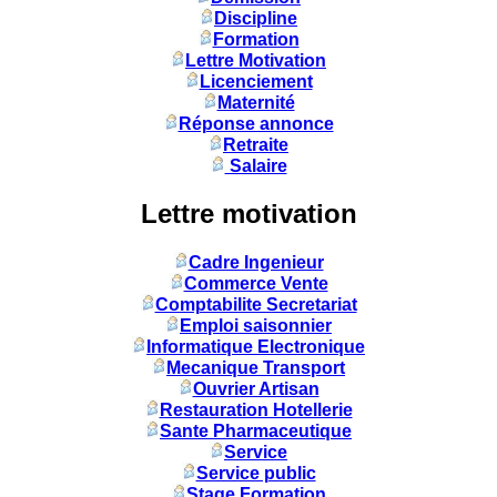
Discipline
Formation
Lettre Motivation
Licenciement
Maternité
Réponse annonce
Retraite
Salaire
Lettre motivation
Cadre Ingenieur
Commerce Vente
Comptabilite Secretariat
Emploi saisonnier
Informatique Electronique
Mecanique Transport
Ouvrier Artisan
Restauration Hotellerie
Sante Pharmaceutique
Service
Service public
Stage Formation