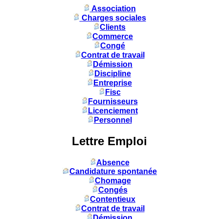
Association
Charges sociales
Clients
Commerce
Congé
Contrat de travail
Démission
Discipline
Entreprise
Fisc
Fournisseurs
Licenciement
Personnel
Lettre Emploi
Absence
Candidature spontanée
Chomage
Congés
Contentieux
Contrat de travail
Démission