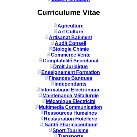
Curriculume Vitae
Agriculture
Art Culture
Artisanat Batiment
Audit Conseil
Biologie Chimie
Commerce Vente
Comptabilité Secretariat
Droit Juridique
Enseignement Formation
Finances Banques
Indépendants
Informatique Electronique
Maintenance Métallurgie
Mécanique Electricité
Multimedia Communication
Ressources Humaines
Restauration Hotellerie
Santé Pharmaceutique
Sport Tourisme
Transports