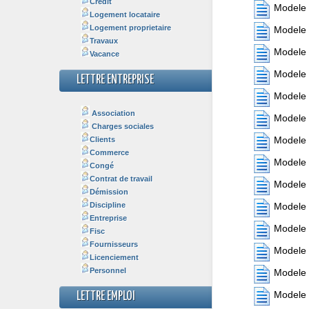
Crédit
Modele 
Logement locataire
Logement proprietaire
Modele 
Travaux
Modele l
Vacance
Modele 
LETTRE ENTREPRISE
Modele 
Association
Modele l
Charges sociales
Modele l
Clients
Commerce
Modele l
Congé
Contrat de travail
Modele 
Démission
Discipline
Modele l
Entreprise
Modele l
Fisc
Fournisseurs
Modele 
Licenciement
Personnel
Modele l
Modele l
LETTRE EMPLOI