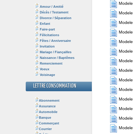
Modele l
Amour / Amitié
Décès / Testament
Modele l
Divorce / Séparation
Modele l
Enfant
Faire-part
Modele l
Félicitations
Fêtes / Anniversaire
Modele l
Invitation
Modele l
Mariage / Fiançailles
Naissance / Baptêmes
Modele l
Remerciement
Voeux
Modele l
Voisinage
Modele l
LETTRE CONSOMMATION
Modele l
Modele 
Abonnement
Assurance
Modele 
Automobile
Banque
Modele 
Commerçant
Modele 
Courrier