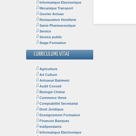
Informatique Electronique
Mecanique Transport
Ouvrier Artisan
Restauration Hotellerie
Sante Pharmaceutique
Service
Service public
Stage Formation
CURRICULUME VITAE
Agriculture
Art Culture
Artisanat Batiment
Audit Conseil
Biologie Chimie
Commerce Vente
Comptabilité Secretariat
Droit Juridique
Enseignement Formation
Finances Banques
Indépendants
Informatique Electronique