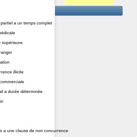
 partiel a un temps complet
médicale
e supérieure
tranger
ation
ence illicite
t commerciale
vail a durée déterminée
in
iées a une clause de non concurrence