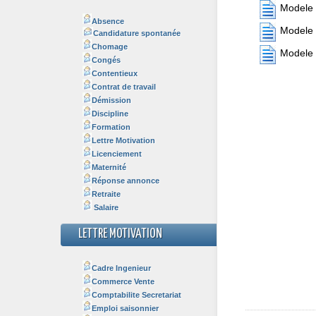
Modele l
Absence
Modele l
Candidature spontanée
Chomage
Modele l
Congés
Contentieux
Contrat de travail
Démission
Discipline
Formation
Lettre Motivation
Licenciement
Maternité
Réponse annonce
Retraite
Salaire
LETTRE MOTIVATION
Cadre Ingenieur
Commerce Vente
Comptabilite Secretariat
Emploi saisonnier