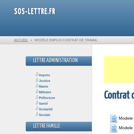
SOS-LETTRE.FR
ACCUEIL
•
MODÈLE EMPLOI CONTRAT DE TRAVAIL
LETTRE ADMINISTRATION
Impots
Justice
Mairie
Militaire
Contrat d
Préfecture
Santé
Scolarité
Sociale
Modele l
LETTRE FAMILLE
Modele 