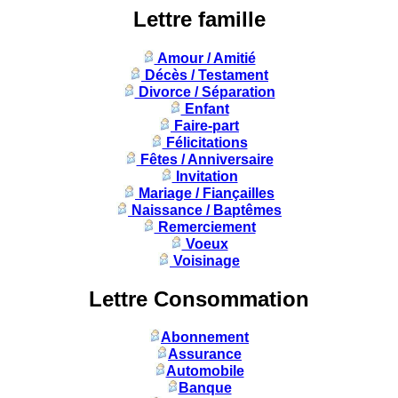
Lettre famille
Amour / Amitié
Décès / Testament
Divorce / Séparation
Enfant
Faire-part
Félicitations
Fêtes / Anniversaire
Invitation
Mariage / Fiançailles
Naissance / Baptêmes
Remerciement
Voeux
Voisinage
Lettre Consommation
Abonnement
Assurance
Automobile
Banque