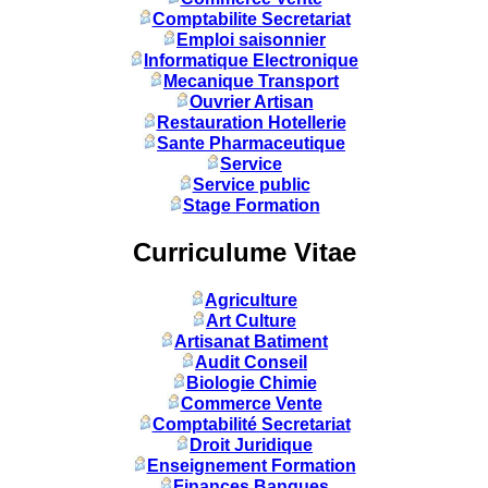
Comptabilite Secretariat
Emploi saisonnier
Informatique Electronique
Mecanique Transport
Ouvrier Artisan
Restauration Hotellerie
Sante Pharmaceutique
Service
Service public
Stage Formation
Curriculume Vitae
Agriculture
Art Culture
Artisanat Batiment
Audit Conseil
Biologie Chimie
Commerce Vente
Comptabilité Secretariat
Droit Juridique
Enseignement Formation
Finances Banques