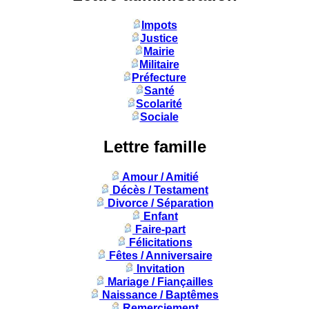
Impots
Justice
Mairie
Militaire
Préfecture
Santé
Scolarité
Sociale
Lettre famille
Amour / Amitié
Décès / Testament
Divorce / Séparation
Enfant
Faire-part
Félicitations
Fêtes / Anniversaire
Invitation
Mariage / Fiançailles
Naissance / Baptêmes
Remerciement