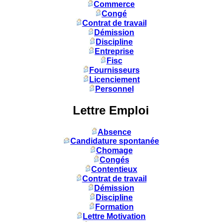
Commerce
Congé
Contrat de travail
Démission
Discipline
Entreprise
Fisc
Fournisseurs
Licenciement
Personnel
Lettre Emploi
Absence
Candidature spontanée
Chomage
Congés
Contentieux
Contrat de travail
Démission
Discipline
Formation
Lettre Motivation