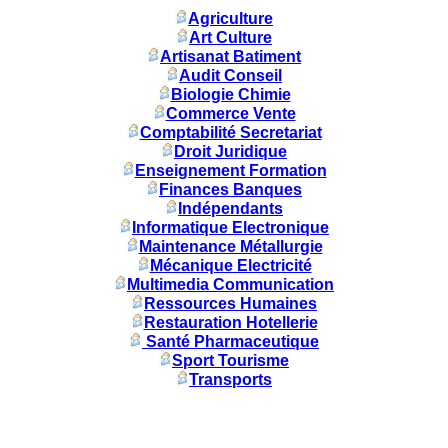
Agriculture
Art Culture
Artisanat Batiment
Audit Conseil
Biologie Chimie
Commerce Vente
Comptabilité Secretariat
Droit Juridique
Enseignement Formation
Finances Banques
Indépendants
Informatique Electronique
Maintenance Métallurgie
Mécanique Electricité
Multimedia Communication
Ressources Humaines
Restauration Hotellerie
Santé Pharmaceutique
Sport Tourisme
Transports