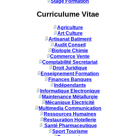
Stage Formation
Curriculume Vitae
Agriculture
Art Culture
Artisanat Batiment
Audit Conseil
Biologie Chimie
Commerce Vente
Comptabilité Secretariat
Droit Juridique
Enseignement Formation
Finances Banques
Indépendants
Informatique Electronique
Maintenance Métallurgie
Mécanique Electricité
Multimedia Communication
Ressources Humaines
Restauration Hotellerie
Santé Pharmaceutique
Sport Tourisme