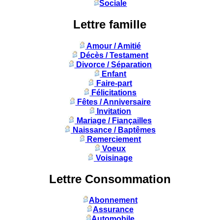
Sociale
Lettre famille
Amour / Amitié
Décès / Testament
Divorce / Séparation
Enfant
Faire-part
Félicitations
Fêtes / Anniversaire
Invitation
Mariage / Fiançailles
Naissance / Baptêmes
Remerciement
Voeux
Voisinage
Lettre Consommation
Abonnement
Assurance
Automobile