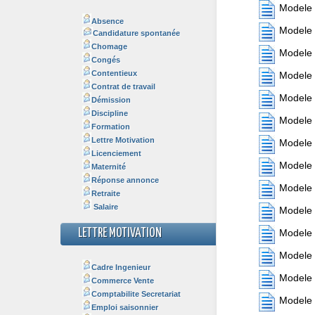
Modele 
Absence
Modele 
Candidature spontanée
Chomage
Modele 
Congés
Contentieux
Modele 
Contrat de travail
Modele l
Démission
Discipline
Modele 
Formation
Lettre Motivation
Modele 
Licenciement
Modele 
Maternité
Réponse annonce
Modele 
Retraite
Salaire
Modele 
LETTRE MOTIVATION
Modele 
Modele 
Cadre Ingenieur
Modele 
Commerce Vente
Comptabilite Secretariat
Modele 
Emploi saisonnier