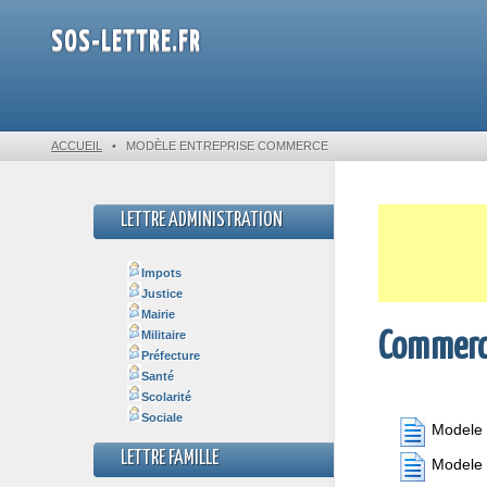
SOS-LETTRE.FR
ACCUEIL
•
MODÈLE ENTREPRISE COMMERCE
LETTRE ADMINISTRATION
Impots
Justice
Mairie
Militaire
Commerc
Préfecture
Santé
Scolarité
Sociale
Modele 
LETTRE FAMILLE
Modele 