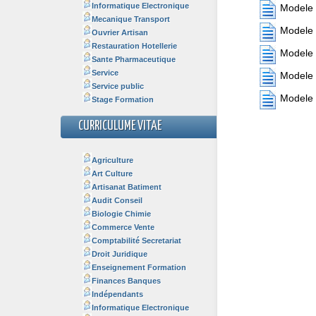
Informatique Electronique
Modele 
Mecanique Transport
Modele 
Ouvrier Artisan
Restauration Hotellerie
Modele 
Sante Pharmaceutique
Service
Modele 
Service public
Modele 
Stage Formation
CURRICULUME VITAE
Agriculture
Art Culture
Artisanat Batiment
Audit Conseil
Biologie Chimie
Commerce Vente
Comptabilité Secretariat
Droit Juridique
Enseignement Formation
Finances Banques
Indépendants
Informatique Electronique