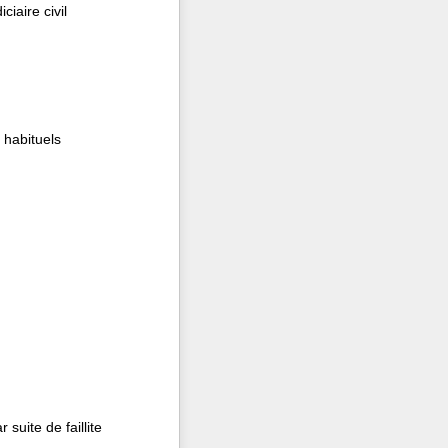
iaire civil
 habituels
uite de faillite