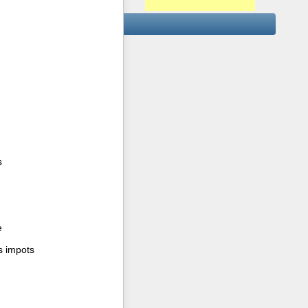
s
e
s impots