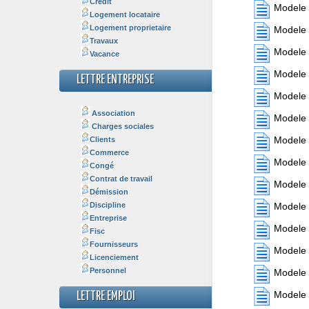
Crédit
Modele 
Logement locataire
Logement proprietaire
Modele 
Travaux
Modele 
Vacance
Modele 
LETTRE ENTREPRISE
Modele 
Association
Modele 
Charges sociales
Modele 
Clients
Commerce
Modele 
Congé
Contrat de travail
Modele 
Démission
Discipline
Modele 
Entreprise
Modele 
Fisc
Fournisseurs
Modele 
Licenciement
Personnel
Modele 
Modele 
LETTRE EMPLOI