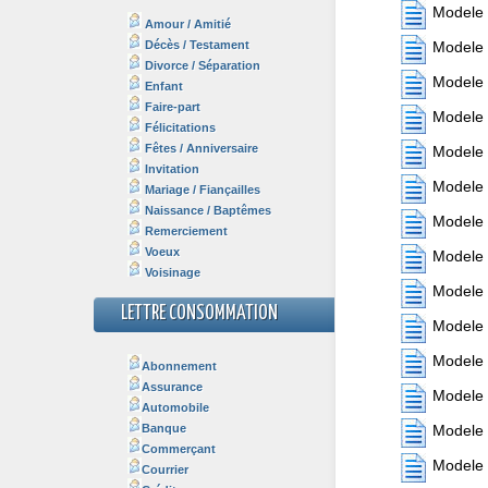
Modele 
Amour / Amitié
Décès / Testament
Modele 
Divorce / Séparation
Modele 
Enfant
Faire-part
Modele 
Félicitations
Fêtes / Anniversaire
Modele 
Invitation
Modele 
Mariage / Fiançailles
Naissance / Baptêmes
Modele 
Remerciement
Voeux
Modele 
Voisinage
Modele 
LETTRE CONSOMMATION
Modele 
Modele 
Abonnement
Assurance
Modele 
Automobile
Banque
Modele 
Commerçant
Modele 
Courrier