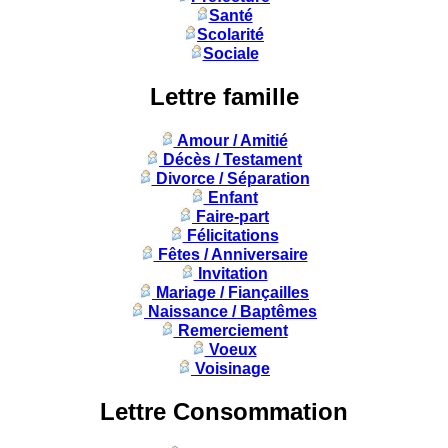
Santé
Scolarité
Sociale
Lettre famille
Amour / Amitié
Décès / Testament
Divorce / Séparation
Enfant
Faire-part
Félicitations
Fêtes / Anniversaire
Invitation
Mariage / Fiançailles
Naissance / Baptêmes
Remerciement
Voeux
Voisinage
Lettre Consommation