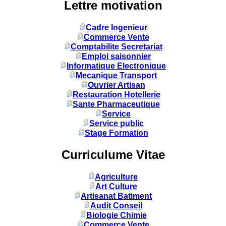
Lettre motivation
Cadre Ingenieur
Commerce Vente
Comptabilite Secretariat
Emploi saisonnier
Informatique Electronique
Mecanique Transport
Ouvrier Artisan
Restauration Hotellerie
Sante Pharmaceutique
Service
Service public
Stage Formation
Curriculume Vitae
Agriculture
Art Culture
Artisanat Batiment
Audit Conseil
Biologie Chimie
Commerce Vente