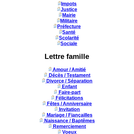
Impots
Justice
Mairie
Militaire
Préfecture
Santé
Scolarité
Sociale
Lettre famille
Amour / Amitié
Décès / Testament
Divorce / Séparation
Enfant
Faire-part
Félicitations
Fêtes / Anniversaire
Invitation
Mariage / Fiançailles
Naissance / Baptêmes
Remerciement
Voeux