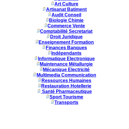
Art Culture
Artisanat Batiment
Audit Conseil
Biologie Chimie
Commerce Vente
Comptabilité Secretariat
Droit Juridique
Enseignement Formation
Finances Banques
Indépendants
Informatique Electronique
Maintenance Métallurgie
Mécanique Electricité
Multimedia Communication
Ressources Humaines
Restauration Hotellerie
Santé Pharmaceutique
Sport Tourisme
Transports