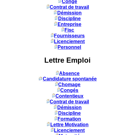
Congé
Contrat de travail
Démission
Discipline
Entreprise
Fisc
Fournisseurs
Licenciement
Personnel
Lettre Emploi
Absence
Candidature spontanée
Chomage
Congés
Contentieux
Contrat de travail
Démission
Discipline
Formation
Lettre Motivation
Licenciement