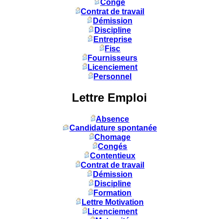
Congé
Contrat de travail
Démission
Discipline
Entreprise
Fisc
Fournisseurs
Licenciement
Personnel
Lettre Emploi
Absence
Candidature spontanée
Chomage
Congés
Contentieux
Contrat de travail
Démission
Discipline
Formation
Lettre Motivation
Licenciement