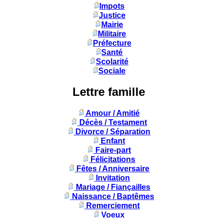
Impots
Justice
Mairie
Militaire
Préfecture
Santé
Scolarité
Sociale
Lettre famille
Amour / Amitié
Décès / Testament
Divorce / Séparation
Enfant
Faire-part
Félicitations
Fêtes / Anniversaire
Invitation
Mariage / Fiançailles
Naissance / Baptêmes
Remerciement
Voeux