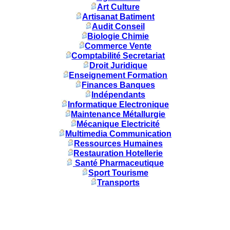
Art Culture
Artisanat Batiment
Audit Conseil
Biologie Chimie
Commerce Vente
Comptabilité Secretariat
Droit Juridique
Enseignement Formation
Finances Banques
Indépendants
Informatique Electronique
Maintenance Métallurgie
Mécanique Electricité
Multimedia Communication
Ressources Humaines
Restauration Hotellerie
Santé Pharmaceutique
Sport Tourisme
Transports