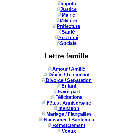
Impots
Justice
Mairie
Militaire
Préfecture
Santé
Scolarité
Sociale
Lettre famille
Amour / Amitié
Décès / Testament
Divorce / Séparation
Enfant
Faire-part
Félicitations
Fêtes / Anniversaire
Invitation
Mariage / Fiançailles
Naissance / Baptêmes
Remerciement
Voeux