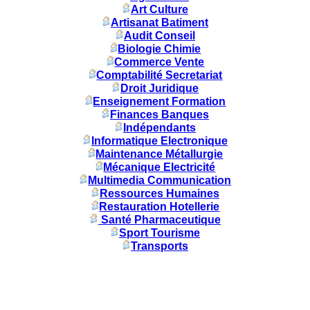
Art Culture
Artisanat Batiment
Audit Conseil
Biologie Chimie
Commerce Vente
Comptabilité Secretariat
Droit Juridique
Enseignement Formation
Finances Banques
Indépendants
Informatique Electronique
Maintenance Métallurgie
Mécanique Electricité
Multimedia Communication
Ressources Humaines
Restauration Hotellerie
Santé Pharmaceutique
Sport Tourisme
Transports