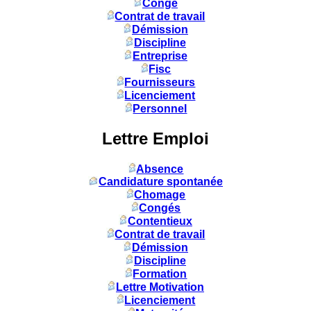
Congé
Contrat de travail
Démission
Discipline
Entreprise
Fisc
Fournisseurs
Licenciement
Personnel
Lettre Emploi
Absence
Candidature spontanée
Chomage
Congés
Contentieux
Contrat de travail
Démission
Discipline
Formation
Lettre Motivation
Licenciement