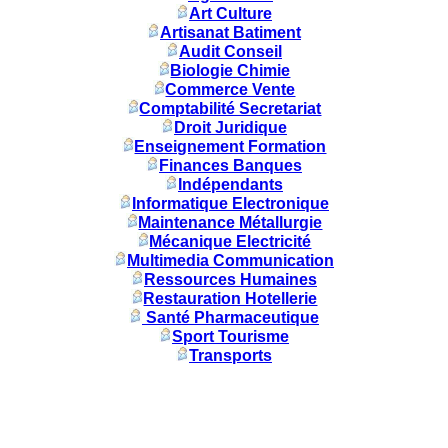
Art Culture
Artisanat Batiment
Audit Conseil
Biologie Chimie
Commerce Vente
Comptabilité Secretariat
Droit Juridique
Enseignement Formation
Finances Banques
Indépendants
Informatique Electronique
Maintenance Métallurgie
Mécanique Electricité
Multimedia Communication
Ressources Humaines
Restauration Hotellerie
Santé Pharmaceutique
Sport Tourisme
Transports