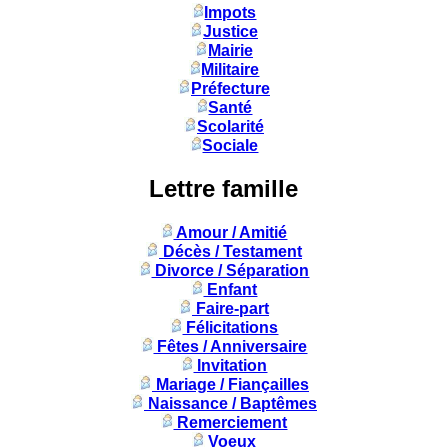
Impots
Justice
Mairie
Militaire
Préfecture
Santé
Scolarité
Sociale
Lettre famille
Amour / Amitié
Décès / Testament
Divorce / Séparation
Enfant
Faire-part
Félicitations
Fêtes / Anniversaire
Invitation
Mariage / Fiançailles
Naissance / Baptêmes
Remerciement
Voeux