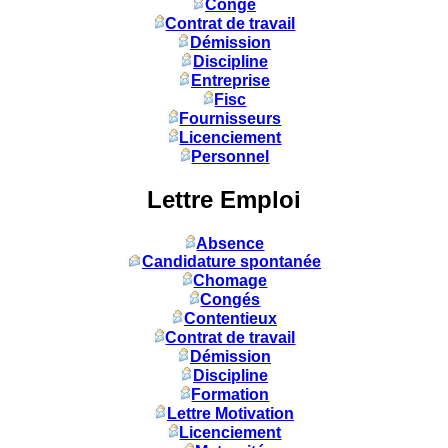
Congé
Contrat de travail
Démission
Discipline
Entreprise
Fisc
Fournisseurs
Licenciement
Personnel
Lettre Emploi
Absence
Candidature spontanée
Chomage
Congés
Contentieux
Contrat de travail
Démission
Discipline
Formation
Lettre Motivation
Licenciement